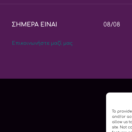
ΣΗΜΕΡΑ ΕΙΝΑΙ
08/08
Επικοινωνήστε μαζί μας
To provide
and/or acc
allow us t
site. Not 