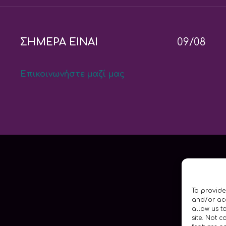
ΣΗΜΕΡΑ ΕΙΝΑΙ
09/08
Επικοινωνήστε μαζί μας
To provide
and/or acc
allow us t
site. Not 