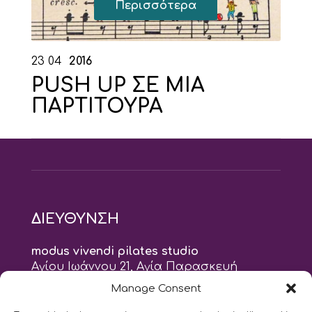
Περισσότερα
23
04
2016
PUSH UP ΣΕ ΜΙΑ
ΠΑΡΤΙΤΟΥΡΑ
ΔΙΕΥΘΥΝΣΗ
modus vivendi pilates studio
Αγίου Ιωάννου 21, Αγία Παρασκευή
τηλ: 210 6082152
Manage Consent
email:
naskari.d@modusvivendi-pilates.gr