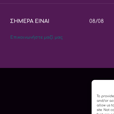
ΣΗΜΕΡΑ ΕΙΝΑΙ
08/08
Επικοινωνήστε μαζί μας
To provide
and/or acc
allow us t
site. Not 