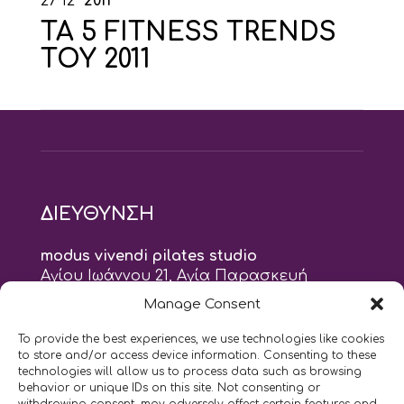
27
12
2011
ΤΑ 5 FITNESS TRENDS
ΤΟΥ 2011
ΔΙΕΥΘΥΝΣΗ
modus vivendi pilates studio
Αγίου Ιωάννου 21, Αγία Παρασκευή
τηλ: 210 6082152
Manage Consent
email:
naskari.d@modusvivendi-pilates.gr
To provide the best experiences, we use technologies like cookies
to store and/or access device information. Consenting to these
ΣΗΜΕΡΑ ΕΙΝΑΙ
06/08
technologies will allow us to process data such as browsing
behavior or unique IDs on this site. Not consenting or