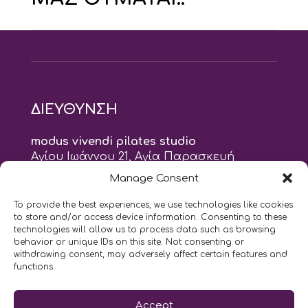
ΔΙΕΥΘΥΝΣΗ
modus vivendi pilates studio
Αγίου Ιωάννου 21, Αγία Παρασκευή
τηλ: 210 6082152
Manage Consent
email:
naskari.d@modusvivendi-pilates.gr
To provide the best experiences, we use technologies like cookies
to store and/or access device information. Consenting to these
ΣΗΜΕΡΑ ΕΙΝΑΙ
07/08
technologies will allow us to process data such as browsing
behavior or unique IDs on this site. Not consenting or
withdrawing consent, may adversely affect certain features and
10:00
- 2:00
AM
PM
functions.
Επικοινωνήστε μαζί μας
Accept