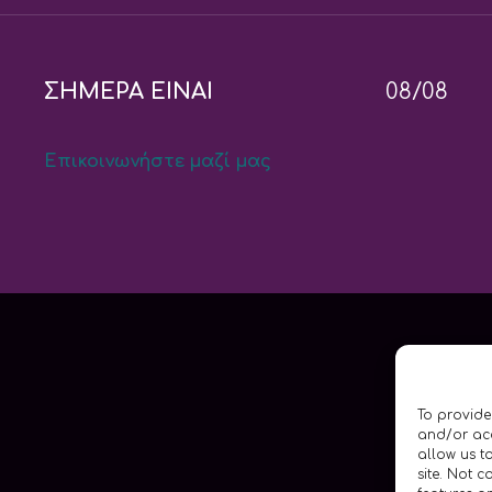
ΣΗΜΕΡΑ ΕΙΝΑΙ
08/08
Επικοινωνήστε μαζί μας
To provide
and/or acc
allow us t
site. Not 