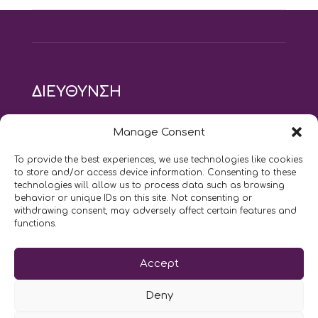
ΔΙΕΥΘΥΝΣΗ
modus vivendi pilates studio
Manage Consent
Αγίου Ιωάννου 21, Αγία Παρασκευή
τηλ: 210 6082152
To provide the best experiences, we use technologies like cookies
email:
naskari.d@modusvivendi-pilates.gr
to store and/or access device information. Consenting to these
technologies will allow us to process data such as browsing
behavior or unique IDs on this site. Not consenting or
ΣΗΜΕΡΑ ΕΙΝΑΙ
08/08
withdrawing consent, may adversely affect certain features and
functions.
Επικοινωνήστε μαζί μας
Accept
LIKE US AND FOLLOW US:
Deny