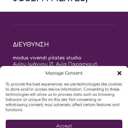
ΔΙΕΥΘΥΝΣΗ
modus vivendi pilates studio
Αγίου Ιωάννου 21, Αγία Παρασκευή
τηλ: 210 6082152
Manage Consent
email:
naskari.d@modusvivendi-pilates.gr
To provide the best experiences, we use technologies like cookies
to store and/or access device information. Consenting to these
ΣΗΜΕΡΑ ΕΙΝΑΙ
07/08
technologies will allow us to process data such as browsing
behavior or unique IDs on this site. Not consenting or
withdrawing consent, may adversely affect certain features and
10:00
- 2:00
AM
PM
functions.
Επικοινωνήστε μαζί μας
Accept