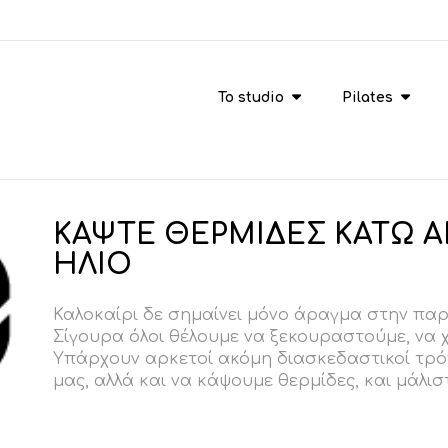
To studio
Pilates
ΚΑΨΤΕ ΘΕΡΜΙΔΕΣ ΚΑΤΩ Α
ΗΛΙΟ
Καλοκαίρι δε σημαίνει μόνο άραγμα στην παρα
Σίγουρα όλοι θέλουμε να ξεκουραστούμε, να
Υπάρχουν αρκετοί ακόμη διασκεδαστικοί τρό
μας, αλλά και να κάψουμε θερμίδες, και μάλιστ