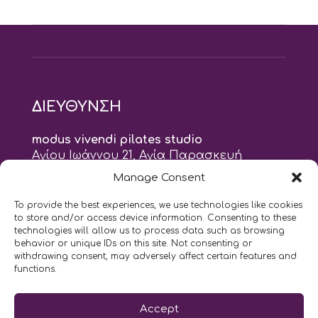
ΔΙΕΥΘΥΝΣΗ
modus vivendi pilates studio
Αγίου Ιωάννου 21, Αγία Παρασκευή
τηλ: 210 6082152
Manage Consent
email:
naskari.d@modusvivendi-pilates.gr
To provide the best experiences, we use technologies like cookies
to store and/or access device information. Consenting to these
ΣΗΜΕΡΑ ΕΙΝΑΙ
06/08
technologies will allow us to process data such as browsing
behavior or unique IDs on this site. Not consenting or
withdrawing consent, may adversely affect certain features and
9:00
- 9:00
AM
PM
functions.
Επικοινωνήστε μαζί μας
Accept