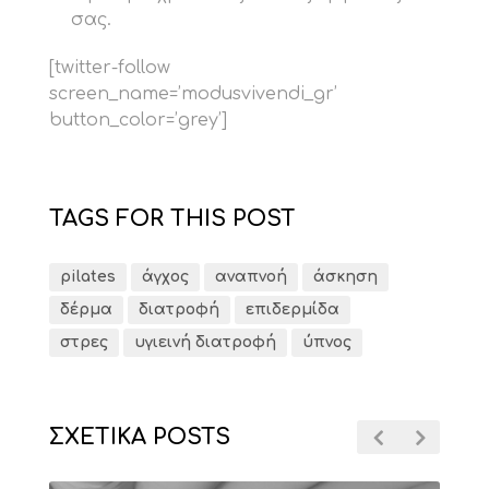
σας.
[twitter-follow
screen_name=’modusvivendi_gr’
button_color=’grey’]
TAGS FOR THIS POST
pilates
άγχος
αναπνοή
άσκηση
δέρμα
διατροφή
επιδερμίδα
στρες
υγιεινή διατροφή
ύπνος
ΣΧΕΤΙΚΑ POSTS