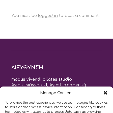
You must be
logged in
to post a comment.
ΔΙΕΥΘΥΝΣΗ
modus vivendi pilates studio
Αγίου Ιωάννου 21, Αγία Παρασκευή
τηλ: 210 6082152
Manage Consent
email:
naskari.d@modusvivendi-pilates.gr
To provide the best experiences, we use technologies like cookies
to store and/or access device information. Consenting to these
ΣΗΜΕΡΑ ΕΙΝΑΙ
10/08
technologies will allow us to process data such as browsing