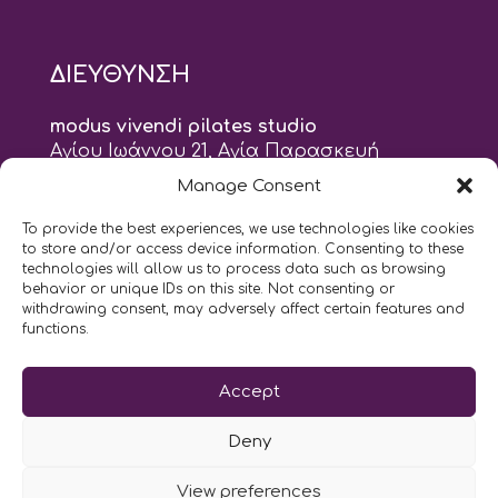
ΔΙΕΥΘΥΝΣΗ
modus vivendi pilates studio
Αγίου Ιωάννου 21, Αγία Παρασκευή
τηλ: 210 6082152
Manage Consent
email:
naskari.d@modusvivendi-pilates.gr
To provide the best experiences, we use technologies like cookies
to store and/or access device information. Consenting to these
ΣΗΜΕΡΑ ΕΙΝΑΙ
07/08
technologies will allow us to process data such as browsing
behavior or unique IDs on this site. Not consenting or
withdrawing consent, may adversely affect certain features and
10:00
- 2:00
AM
PM
functions.
Επικοινωνήστε μαζί μας
Accept
LIKE US AND FOLLOW US:
Deny
View preferences