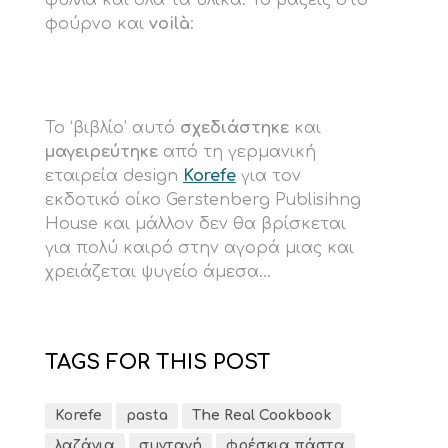
φούρνο και
voilà
:
Το ‘βιβλίο’ αυτό
σχεδιάστηκε
και
μαγειρεύτηκε
από τη γερμανική
εταιρεία design
Korefe
για τον
εκδοτικό οίκο Gerstenberg Publisihng
House και μάλλον δεν θα βρίσκεται
για πολύ καιρό στην αγορά μιας και
χρειάζεται ψυγείο άμεσα…
TAGS FOR THIS POST
Korefe
pasta
The Real Cookbook
λαζάνια
συνταγή
φρέσκια πάστα