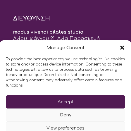
ΔΙΕΥΘΥΝΣΗ
modus vivendi pilates studio
Αγίου Ιωάννου 21, Αγία Παρασκευή
τηλ: 210 6082152
Manage Consent
email:
naskari.d@modusvivendi-pilates.gr
To provide the best experiences, we use technologies like cookies
to store and/or access device information. Consenting to these
ΣΗΜΕΡΑ ΕΙΝΑΙ
06/08
technologies will allow us to process data such as browsing
behavior or unique IDs on this site. Not consenting or
withdrawing consent, may adversely affect certain features and
9:00
- 9:00
AM
PM
functions.
Επικοινωνήστε μαζί μας
Accept
LIKE US AND FOLLOW US:
Deny
View preferences