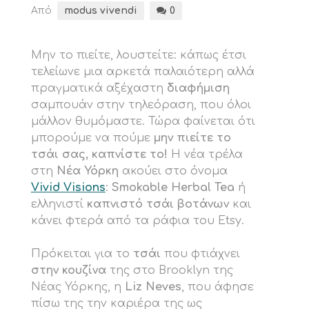
Από
modus vivendi
0
Μην το πιείτε, λουστείτε: κάπως έτσι
τελείωνε μια αρκετά παλαιότερη αλλά
πραγματικά αξέχαστη
διαφήμιση
σαμπουάν στην τηλεόραση, που όλοι
μάλλον θυμόμαστε. Τώρα φαίνεται ότι
μπορούμε να πούμε
μην πιείτε το
τσάι σας, καπνίστε το!
Η νέα τρέλα
στη
Νέα Υόρκη
ακούει στο όνομα
Vivid Visions
:
Smokable Herbal Tea
ή
ελληνιστί
καπνιστό τσάι βοτάνων
και
κάνει φτερά από τα ράφια του Etsy.
Πρόκειται για το
τσάι
που φτιάχνει
στην κουζίνα
της στο Brooklyn της
Νέας Υόρκης, η
Liz Neves
, που άφησε
πίσω της την καριέρα της ως