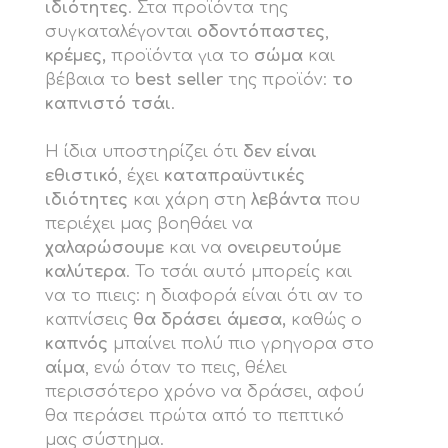
ιδιότητες
. Στα προϊόντα της
συγκαταλέγονται
οδοντόπαστες
,
κρέμες,
προϊόντα για το
σώμα
και
βέβαια το
best seller
της προϊόν:
τo
καπνιστό τσάι
.
Η ίδια υποστηρίζει ότι
δεν είναι
εθιστικό
, έχει
καταπραϋντικές
ιδιότητες
και χάρη στη
λεβάντα
που
περιέχει μας βοηθάει να
χαλαρώσουμε
και να
ονειρευτούμε
καλύτερα
. Το τσάι αυτό μπορείς και
να το πιεις: η διαφορά είναι ότι αν το
καπνίσεις
θα δράσει άμεσα,
καθώς ο
καπνός
μπαίνει πολύ πιο γρηγορα στο
αίμα
, ενώ όταν το πεις, θέλει
περισσότερο χρόνο να δράσει, αφού
θα περάσει πρώτα από το πεπτικό
μας σύστημα.