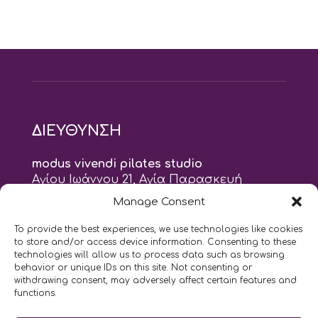
ΔΙΕΥΘΥΝΣΗ
modus vivendi pilates studio
Αγίου Ιωάννου 21, Αγία Παρασκευή
τηλ: 210 6082152
Manage Consent
email:
naskari.d@modusvivendi-pilates.gr
To provide the best experiences, we use technologies like cookies
to store and/or access device information. Consenting to these
ΣΗΜΕΡΑ ΕΙΝΑΙ
07/08
technologies will allow us to process data such as browsing
behavior or unique IDs on this site. Not consenting or
withdrawing consent, may adversely affect certain features and
10:00
- 2:00
AM
PM
functions.