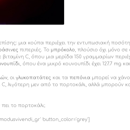
 επίσης: μια κούπα περιέχει την εντυπωσιακή ποσότη
άσινες
πιπεριές. To
μπρόκολο
, πλούσιο όχι μόνο σε
ε βιταμίνη C, όπου μια μερίδα 150 γραμμαρίων περιέχ
υνουπίδι
, όπου ένα μικρό κουνουπίδι έχει 127.7 mg και
λών
, οι
γλυκοπατάτες
και τα
πεπόνια
μπορεί να χάνο
ε C, λιγότερη μεν από το πορτοκάλι, αλλά μπορούν 
ς πει το πορτοκάλι;
’modusvivendi_gr’ button_color=’grey’]