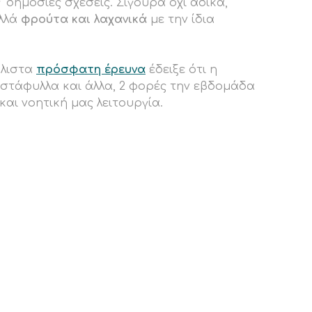
ς ‘δημόσιες σχέσεις. Σίγουρα όχι άδικα,
ολλά
φρούτα και λαχανικά
με την ίδια
άλιστα
πρόσφατη έρευνα
έδειξε ότι η
τάφυλλα και άλλα, 2 φορές την εβδομάδα
και νοητική μας λειτουργία.