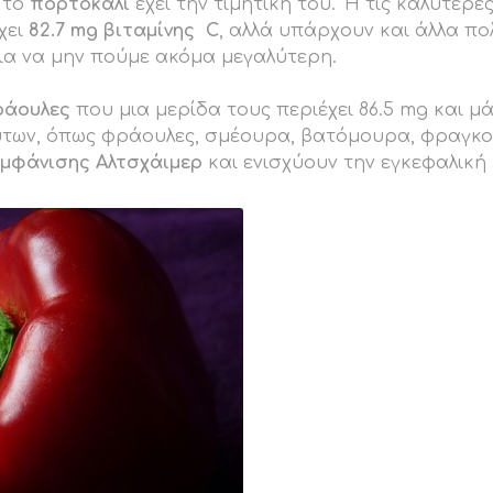
, το
πορτοκάλι
έχει την τιμητική του. ‘Η τις καλύτερε
χει
82.7 mg βιταμίνης C
, αλλά υπάρχουν και άλλα π
για να μην πούμε ακόμα μεγαλύτερη.
ράουλες
που μια μερίδα τους περιέχει 86.5 mg και μ
των, όπως φράουλες, σμέουρα, βατόμουρα, φραγκοσ
εμφάνισης Αλτσχάιμερ
και ενισχύουν την εγκεφαλική 