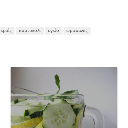
εριές
πορτοκάλι
υγεία
φράουλες