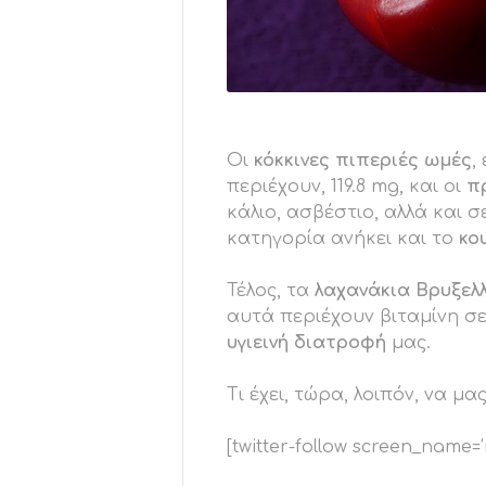
Οι
κόκκινες πιπεριές ωμές
,
περιέχουν, 119.8 mg, και οι
πρ
κάλιο, ασβέστιο, αλλά και σ
κατηγορία ανήκει και το
κο
Τέλος, τα
λαχανάκια Βρυξελ
αυτά περιέχουν βιταμίνη σ
υγιεινή διατροφή
μας.
Τι έχει, τώρα, λοιπόν, να μα
[twitter-follow screen_name=