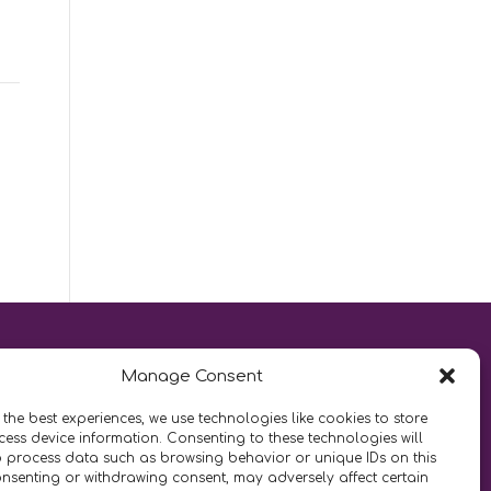
Manage Consent
 the best experiences, we use technologies like cookies to store
LIKE US AND FOLLOW US:
ess device information. Consenting to these technologies will
o process data such as browsing behavior or unique IDs on this
consenting or withdrawing consent, may adversely affect certain