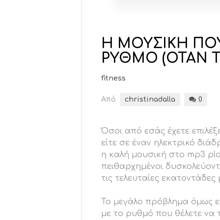
Η ΜΟΥΣΙΚΗ ΠΟΥ
ΡΥΘΜΟ (ΟΤΑΝ Τ
fitness
Από
christinadalla
0
Όσοι από εσάς έχετε επιλέξ
είτε σε έναν ηλεκτρικό διά
η καλή μουσική στο mp3 play
πειθαρχημένοι δυσκολεύοντα
τις τελευταίες εκατοντάδες 
Το μεγάλο πρόβλημα όμως εί
με το ρυθμό που θέλετε να 