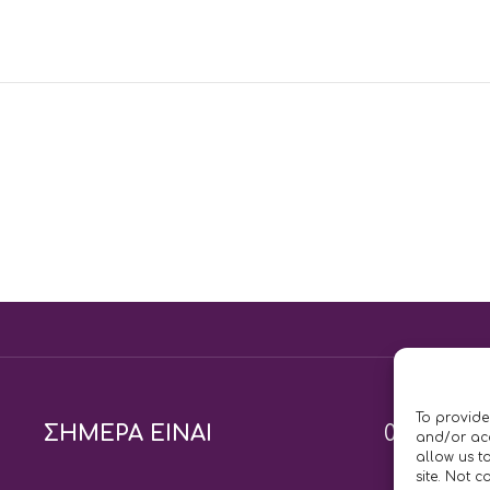
To provide
ΣΗΜΕΡΑ ΕΙΝΑΙ
09/08
and/or acc
allow us t
site. Not 