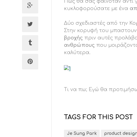
Πώς θα σας φαινόταν αντί
κυκλοφορούσατε με ένα
απ
Δύο σχεδιαστές από την Κο
Στην κορυφή του μπαστουν
βροχής
πριν αυτές προλάβο
ανθρώπους
που μοιράζοντα
καλύτερα.
Τι να πω; Εγώ θα προτιμήσ
TAGS FOR THIS POST
Je Sung Park
product desig