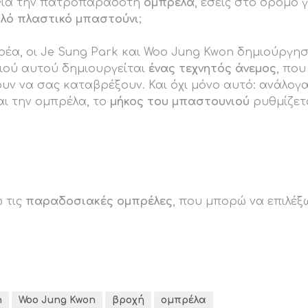
 για την πατροπαράδοτη
ομπρέλα
, εσείς στο δρόμο 
λό πλαστικό μπαστούνι
;
ρέα, οι Je Sung Park και Woo Jung Kwon δημιούργη
ιού αυτού δημιουργείται
ένας τεχνητός άνεμος
, που
υν να σας καταβρέξουν. Και όχι μόνο αυτό: ανάλογ
ι την ομπρέλα, το
μήκος του μπαστουνιού
ρυθμίζετ
ω τις
παραδοσιακές ομπρέλες
, που μπορώ να επιλέξ
n
Woo Jung Kwon
βροχή
ομπρέλα