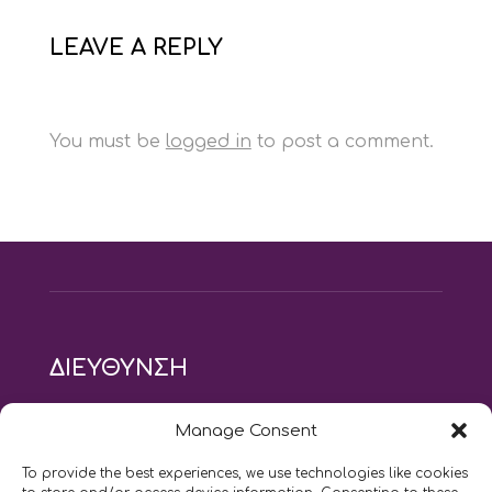
LEAVE A REPLY
You must be
logged in
to post a comment.
ΔΙΕΥΘΥΝΣΗ
modus vivendi pilates studio
Manage Consent
Αγίου Ιωάννου 21, Αγία Παρασκευή
τηλ: 210 6082152
To provide the best experiences, we use technologies like cookies